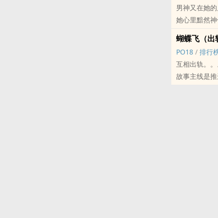
男神又在她的店
她心里黯然神
又在我的店铺买‎
蝴蝶飞（出
闺蜜火速回了
‌‌‍P‎‍‌O‎1‍‌8‍
/
排行
她惆怅而又哀
互相出轨。。
表面是普普通
故事主线是推
故事。
为配角，有的
故事虚构
所以对不必对
标签： H / BG / 
都身处在这混乱
标签： 简体版 / 