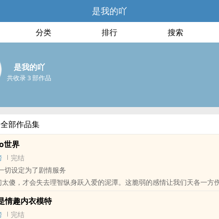
是我的吖
分类
排行
搜索
是我的吖
共收录 3 部作品
的全部作品集
o世界
榜
完结
 一切设定为了剧情服务
们太傻，才会失去理智纵身跃入爱的泥潭。这脆弱的感情让我们天各一方
我的身边，看着你这个样子我不敢置信，你居然还敢与我共赴生死啊。"
情‌‌趣‎内衣模特
 / BG / 校园 / 狗血 /
榜
完结