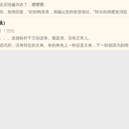
买‎情‌‌趣‎内衣了，嘤嘤嘤。
伤，热情回复，“好的哟亲亲，请确认您的收货地址。”转头给闺蜜发消息
情‌‌趣‎内衣了。”
轨）
句，“哇哦，这都这星期第三回了吧。”
榜
完结
伤的感叹了一句，“体力真好。”
。。。道德标杆千万别进来。都是渣。没有正常人。
通的女大学生，背地里倒腾‎情‌‌趣‎内衣店的女主和看着身经百战，玩世不
进式的，没有特定的主角。有的角色上一秒还是主角，下一秒就因为剧情
角色出场只是为了剧情，因为个性和其他原因后续又成为了主角。我喜欢
单一角色抱有期望，谁也不知道他或她下一秒是主角还是配角。唯一能确
校园 / ‍‌肉‌‍‌文‎‎ / 轻松 /
的，充满‍‎肉‎‌‌欲‌‍，违背道德的世界里。不会有任何教条式道德驯化。
NPH / NP / BG / 都会 /