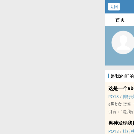
返回
首页
是我的吖
这是一个ab
‌‌‍P‎‍‌O‎1‍‌8‍
/
排行
a男b女 架空
引言："是我
不顾一切来到
男神发现我是‎
标签： ‍1‌V‌‍1‌‍
‌‌‍P‎‍‌O‎1‍‌8‍
/
排行