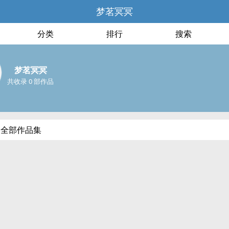
梦茗冥冥
分类
排行
搜索
梦茗冥冥
共收录 0 部作品
的全部作品集