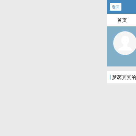
返回
首页
梦茗冥冥