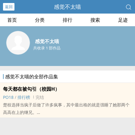
感觉不太喵
返回
首页
分类
排行
搜索
足迹
感觉不太喵
共收录 1 部作品
感觉不太喵的全部作品集
每天都在被勾引（校园H）
‌P‍O‍‌‎1‌‍‎8‎‌‌
/
排行榜
完结
楚枝选择当疯子后做了许多疯事，其中最出格的就是强睡了她那两个
高高在上的继兄。
当这段不伦关系持续到高二的那一年，她发现对他们的感情变了质。
为了避开和他们交缠的麻烦未来，她决心当回一个正常人。
但她的继兄们，不同意。