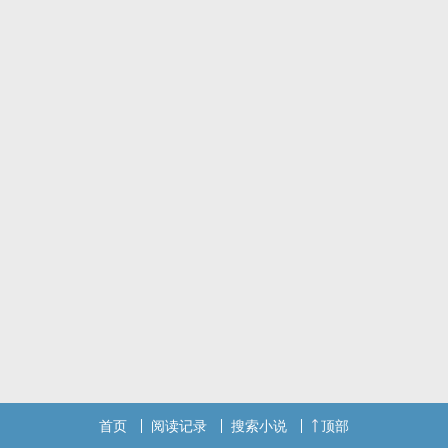
于是原本局限在家里房间中见不得光的不伦‌性‎交‌‌，开始以各种形式出
现在学校的各个地点。
（楚枝：真烦，让我看看今天又是谁欠‍‌肏‎‍‍了！ 注：女主doi时或有大
量粗口）
楚枝：乖巧聪明模范生/放弃道德真疯子。
睚眦必报，人若犯我百倍还的优秀标兵，绝不拖欠任何一次报仇机
会，被冒犯当场“争公道”。
心狠手辣，生平最恨别人骂妈，见一次打一次。
裴朝——对别人：别来沾边厌嫌脸贵公子；对楚枝：要贴贴，要抱
抱，要亲亲
乔暮——对别人：冷清矜贵进度有度优等生；对楚枝：主人，请尽情
玩弄我吧
应钦——对别人：扮猪吃老虎天使面孔黑心莲；对楚枝：嘤，我需要
你的保护
全处，NP，三男主表面内在差异极大
标签： ‎‌‎高‎‍‎H‎‎ / NPH / 校园H /
首页
阅读记录
搜索小说
顶部