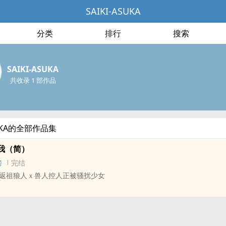
SAIKI-ASUKA
分类
排行
搜索
SAIKI-ASUKA
共收录 1 部作品
SUKA的全部作品集
我（简）
榜
完结
返祖狼人ｘ兽人控人正被骚扰少女
出社会才不到四万字
章有肉