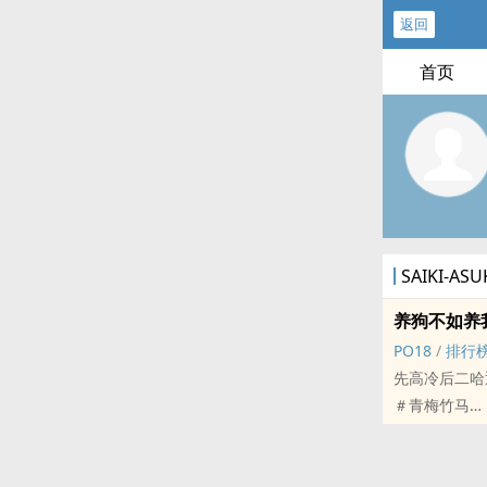
返回
首页
SAIKI-A
养狗不如养
PO18
/
排行
先高冷后二哈
＃青梅竹马
＃从小学写到
＃只有最后两
＃练手小短篇