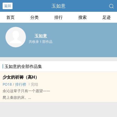
玉如意
返回
首页
分类
排行
搜索
足迹
玉如意
共收录 1 部作品
玉如意的全部作品集
少女的祈祷（‌高‎H‎‍‎）
PO18
/
排行榜
完结
余沁这辈子只有一个愿望——
爬上秦故的床。
高亮：三观不正，烂人恋爱。‌纯‎‍肉‌‎‌高‎H‎‍‎，切勿上升。有未成年操作。
正文已完结，番外养肥中。
标签： 简体版 / ‌高‎H‎‍‎ / BG / 现代 / 年上 /