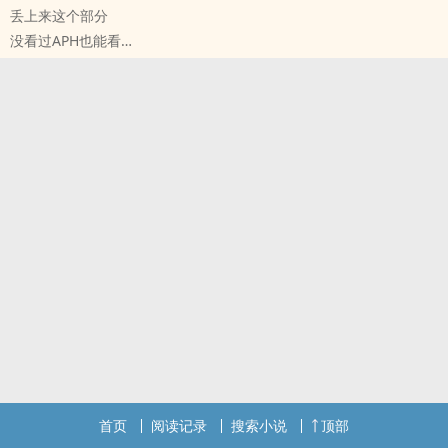
丢上来这个部分
男主有本田！男主有本田！本田！不喜勿入
没看过APH也能看
考研去了 圣诞节回来
声明：不接受任何写作指导。
标签： ‎‍‍高‍H‍‌ / NPH / NP / ‎同‌‎人‎ / 异国 /
女主三观和作者三观没有关系，情节全是梦中经历，骂女主等于骂
我，谢谢。
标签： H / NPH / NP / ‎同‌‎人‎ / 异国 /
首页
阅读记录
搜索小说
顶部