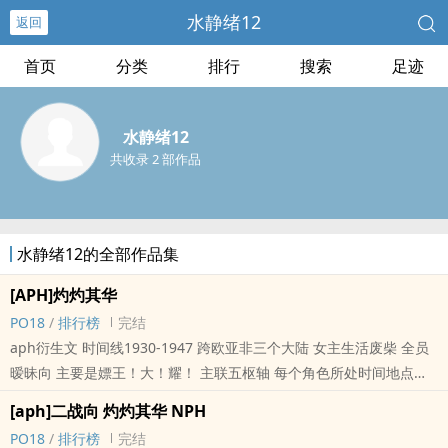
水静绪12
返回
首页
分类
排行
搜索
足迹
水静绪12
共收录 2 部作品
水静绪12的全部作品集
[APH]灼灼其华
‎‎P‎‍O‎1‍8‍‌‍
/
排行榜
完结
aph衍生文 时间线1930-1947 跨欧亚非三个大陆 女主生活废柴 全员
暧昧向 主要是嫖王！大！耀！ 主联五枢轴 每个角色所处时间地点不
同，身份都较高 历史向ooc注意！ 目前可以公开的： 1930-1933 德/
[aph]二战向 灼灼其华 NPH
魏玛共和国 贝什米特兄弟 1934 意大利 瓦尔加斯双子 1935 亚瑟及弗
‎‎P‎‍O‎1‍8‍‌‍
/
排行榜
完结
朗西斯 1936 弗朗西斯及？？ 隔天更~目前得有个400章的亚子。