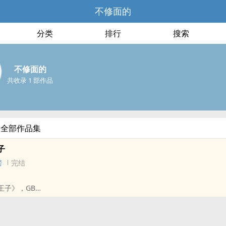
不修面的
分类
排行
搜索
不修面的
共收录 1 部作品
的全部作品集
子
榜
完结
王子》，GB
GB
‎ / 奇幻 / 甜文 / 女性向 /