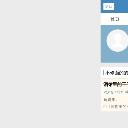
返回
首页
不修面的
酒馆里的王
‌‍P‌‍O‌1‌‌8‍
/
排行
短篇集。
①《酒馆里的
②《幽灵》，
标签： ‌高‌‍H‍‌