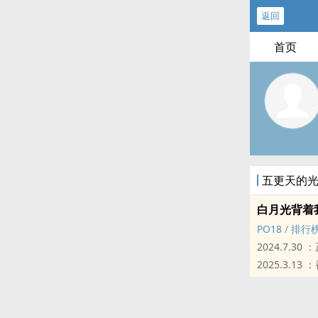
返回
首页
五更天的
白月光背着
PO18
/
排行
2024.7.30
2025.3.
天后叶与欢在
可是没想到，
和别人有了个