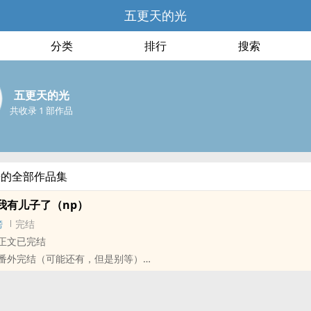
五更天的光
分类
排行
搜索
五更天的光
共收录 1 部作品
光的全部作品集
我有儿子了（np）
榜
完结
 ：正文已完结
13 ：番外完结（可能还有，但是别等）
结束了06年的世界巡演以后，突然隐退，去向成谜。
等她回到阔别多年的家乡时，记挂多年的那个人，已经从白月光退化成了
16岁的儿子。