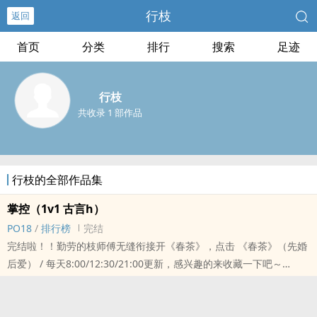
行枝
返回
首页
分类
排行
搜索
足迹
行枝
共收录 1 部作品
行枝的全部作品集
掌控（‌‍‎1‎‍‎v‍‎1‎‍ 古言h）
‍P‎‌O‎1‎‌8‍‍‌
/
排行榜
完结
完结啦！！勤劳的枝师傅无缝衔接开《春茶》，点击 《春茶》（先婚
后爱） / 每天8:00/12:30/21:00更新，感兴趣的来收藏一下吧～
一句话简介：没有家，我带你回家
半救赎古言，‌‍‎1‎‍‎v‍‎1‎‍，权势滔天权臣vs遵循命运宠妃
白照渊出谷办事时，遇到了一个小姑娘，本性活泼的，总是装着成熟