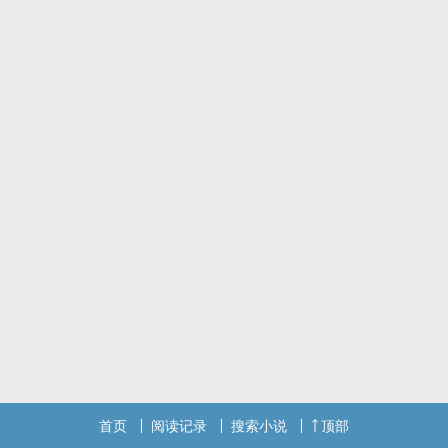
稳重的模样，觉着甚是可爱，想拐回家。
女孩被迫进宫，他守着她。
一年后，两人再次重逢，是她想要将他拐上床。
维持一段不正当关系一段时间后，白照渊实在忍受不来，决定将原先
的计划提前行动。
老皇帝去世，他带她回家。
他答应帮她找父母。
在这个过程中，他寻到了一些过去事件的蛛丝马迹。
以及她的真实身世……
ps:文不长，喜欢的留颗猪猪吧
◝(⑅•ᴗ•⑅)◜..°♡
又菜又爱写的小作者一枚呀～
标签： 简体版 / ‌‌1‍‌‎V‌‌‍1‌‎‎ / 古代 / ‎‎肉‍‍‌文‎‎‌ / 心情抒发 /
首页
阅读记录
搜索小说
顶部