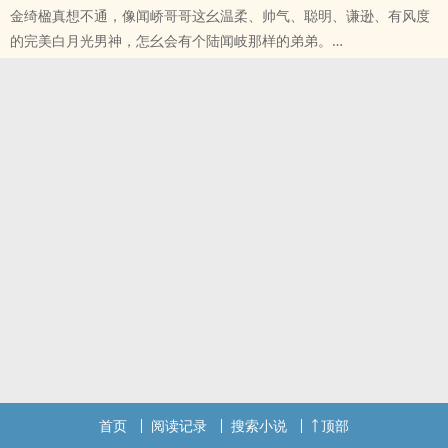
金绮楹真想不通，像闻峤哥哥这幺温柔、帅气、聪明、谦逊、有风度
双手合十跪求评论！！！拜托拜托，我只是一个脆弱的小女孩，真的
的完美白月光男神，怎幺会有个陆闻岐那样的弟弟。
很需要反馈的！！！
青梅竹马，两小有猜，双处。
不用再投珠啦，没有加更了，后面写多少就发多少，会尽可能维持日
陆闻岐*金绮楹。
更的，感谢大家支持！！！
*
绝对不会坑！！！预计八月初完结，最迟最迟也会在今年之内完结。
双手合十跪求珠珠和评论！！！拜托拜托，我只是一个脆弱的小女
非常抱歉，最近状态十分差，已经影响到文中人物的状态，不想勉强
孩，真的很需要反馈的！！！
敷衍了，这篇文改为不定期更新，此后不会再收费，正文今年内完
绝对不会坑！！！预计八月初完结，最迟最迟也会在今年之内完结。
结，完结前会将表白后的所有章节大修，感谢大家一直以来的支持。
暂定一周六更，周一到周六晚上11点前更新，两百珠珠加更（我写文
排雷：
真的很慢，一个小时只能写三四百字ರ_ರ ...）
1.男女主十七岁未成年。
排雷：
2.男主存在引诱，哄骗，半强迫等行为，女主半推半就。
1.男女主十七岁未成年。
3.男女主彼此之间毫无边界感，言行互相冒犯（目前主要是男主冒犯
2.男主存在引诱，哄骗，半强迫等行为，女主半推半就。
女主）。
3.男女主彼此之间毫无边界感，言行互相冒犯（目前主要是男主冒犯
4.作者不是男主控也不是女主控，是cp控，写文不是为了让男主爽，
女主）。
也不是为了让女主爽，主要是为了让自己嗑得爽，嗑不到的不要勉强
4.作者不是男主控也不是女主控，是cp控，写文不是为了让男主爽，
自己ᡴ⁽˶ᵔᴗᵔ˶⁾ꪫ
也不是为了让女主爽，主要是为了让自己嗑得爽，嗑不到的不要勉强
BG现代校园H甜文青梅竹马
首页
阅读记录
搜索小说
顶部
自己ᡴ⁽˶ᵔᴗᵔ˶⁾ꪫ