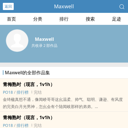
Maxwell
返回
首页
分类
排行
搜索
足迹
Maxwell
共收录 2 部作品
Maxwell的全部作品集
青梅熟时（现言，1v1h）
PO18
/
排行榜
完结
金绮楹真想不通，像闻峤哥哥这幺温柔、帅气、聪明、谦逊、有风度
的完美白月光男神，怎幺会有个陆闻岐那样的弟弟。
青梅竹马，两小有猜，双处。
青梅熟时（现言，1v1h）
陆闻岐*金绮楹。
PO18
/
排行榜
完结
*