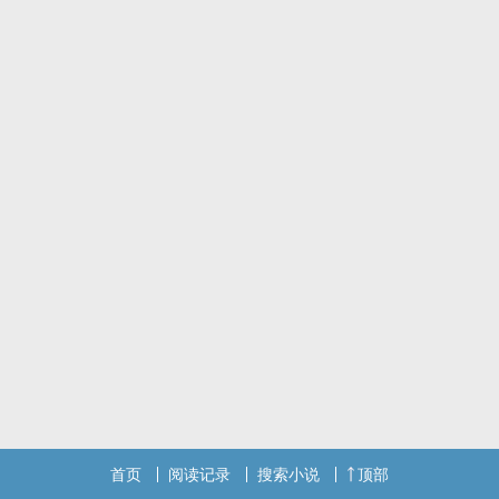
标签： 简体版 / 校园 / 轻松 / 心情抒发 /
首页
阅读记录
搜索小说
顶部