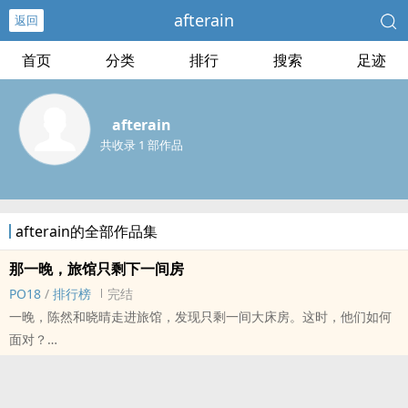
afterain
返回
首页
分类
排行
搜索
足迹
afterain
共收录 1 部作品
afterain的全部作品集
那一晚，旅馆只剩下一间房
PO18
/
排行榜
完结
一晚，陈然和晓晴走进旅馆，发现只剩一间大床房。这时，他们如何
面对？
这部作品以大陆一所大学为背景，以真实、青涩体验为主，也是从我
个人年轻时幻想的场景，涉及性教育、女性引导男性、平等相待等多
种G点，适合喜欢婉转风格的人士入读。