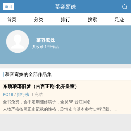
慕容鸾姝
返回
首页
分类
排行
搜索
足迹
慕容鸾姝
共收录 1 部作品
慕容鸾姝的全部作品集
东魏琅琊旧梦（古言正剧-北齐皇室）
PO18
/
排行榜
完结
全书免费，会不定期翻修稿子，全员BE 晋江同名
人物严格按照正史记载的性格，剧情走向基本参考史料记载。
男主高澄是中国历史上唯一集：美貌、权势、才干、年轻于一身的权
臣，兰陵王生父。
史书记载：性格骄狂、暴虐、优雅、风流、爱笑、热爱文学音乐、军