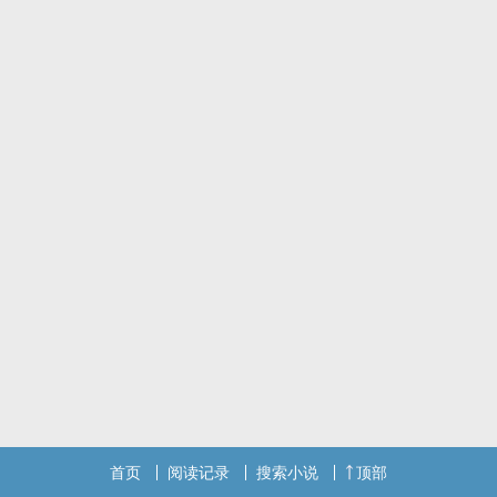
政才能强、长相非常出众、喜欢强取豪夺和霸凌人。
高澄容貌记载：《北齐书・文襄帝纪》：生而岐嶷，神武异之。时年
十二，神情俊爽，便若‍成‍‌人‍‎‎。美姿容，善言笑，谈谑之际，从容弘
雅。
《北齐文襄论》：脸薄眄速，年长英秀，红绮如花，妖颜若玉
女主元玉仪，北魏皇族，大美女，史书盖章的高澄最挚爱的宠姬。
排雷：不是双洁，全文偏真实向，严肃文学，家族群像，剧情为主。
简体版1V1BG古代悲剧
首页
阅读记录
搜索小说
顶部