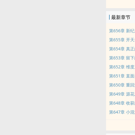
众祖巫急道：
我再去问问那
最新章节
第656章 新纪
第655章 开天
第654章 真
第653章 留
第652章 维
第651章 直面
第650章 重
第649章 源
第648章 收
第647章 小