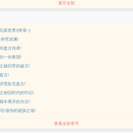
展开全部
“后土妹子（姐姐），我等巫族该如何发展！”后土咬着牙挥了挥粉拳：“
姜石小贼！”这是一个人族老祖宗软饭硬吃的故事～
元新世界!(终章~)
:斧劈深渊!
正的盘古传承!
下的一丝希望!
度之秘归零的破灭!
盘古!
回洪荒欲见盘古!
花之钥旧时代的印记!
获颇丰离开的办法?
混沌?虚伪的超脱之地!
查看全部章节