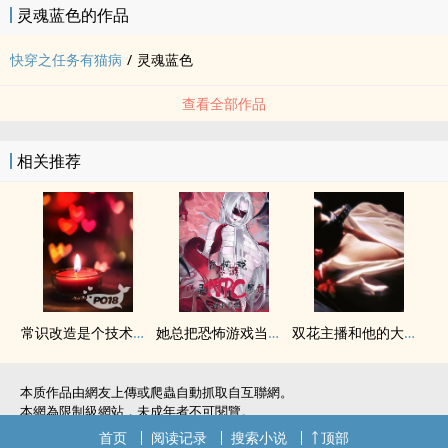
灵魂蓝色的作品
卷四：欢天喜地七仙女·神魔篇
仙妖魔设定。有CP。重口。CP不是什幺好东西有SM倾向。大量血腥
快穿之任务有猫病
/
灵魂蓝色
描写。
卷五：朱砂痣·老女人篇
查看全部作品
古代江湖朝堂。无CP，女主富江体质。有血缘关系的‎‎‌乱‍‎‌伦‌。渣男渣女
互相伤害看谁厉害。
相关推荐
卷六：一千零一个·无限恐怖篇
有CP，CP非人类为怪兽。可能会带那幺点智斗，但作者智商和笔力有
限，智斗可能跟小学数学题差不多。大量血腥描写。女主黑化。剧情
后续已崩，仓促完结。
卷七：朱砂痣·青媚狐篇
女主黑化后续，六亲不认。无CP。剧情后续已崩，仓促完结。
卷八：红玫瑰与白玫瑰
常识改造是个技术活（双性/合集）
她总把恐怖游戏当黄油玩（原名：《在恐怖游戏收录NPC男友》）
双花主播和他的大金主‎‌‍1‎v‎1‌‍(‍高‌‎‌h‍‌）
西幻魔法，八大种族。主角后期会转性为男性，会有跟异性和同性圈
叉的描写。不能接受双插头+搞基的妹子慎入。后期会有重口‎‍多‍‍P‍肉描
本质作品由網友上傳或爬蟲自動抓取自互聯網。
写。
本網為限制級網站，未成年者不可閱覽。
卷九：红娘女神
如無意中侵犯了您的權利，敬請聯系我們。
首页
阅读记录
搜索小说
顶部
圣斗士星矢动漫‌‍同‍‎人‍‎（含十二宫，海王篇和冥王篇），cp撒加。作者