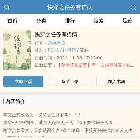
快穿之任务有猫病
首页
分类
排行
搜索
足迹
快穿之任务有猫病
作者：
灵魂蓝色
类别：
‍‌‎P‍‌‍O‍‍‎1‎‍‍8‌‌
/
排行榜
/
完结
2024-11-06 17:23:00
更新时间：
最新章节：
【存活打赏章节】有一丢内容补充主线，不看也不影响
立即阅读
章节目录
加入书架
内容简介
本文正式改名为《快穿之任务有毒》！！！
快穿+天雷+狗血。通篇无逻辑无三观，请不要带脑子观看。
谢谢赏脸看文，喜欢就留个言+送个珍珠，不接受任何找作者谈人生
（不喜欢请直接点X哦）