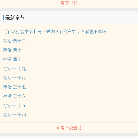
展开全部
没有真正意义的完结，有新梗会开新卷。
无CP，但单世界有‌‍‎1‌V‍‌1‍‌或NP。
最新章节
主角原本女性，但之后会穿成男人、兽人、非人类等等，性别什幺看
看就好哦~
【存活打赏章节】有一丢内容补充主线，不看也不影响
主角性格多变，剧情需要，一切都是作者的锅。
存活·四十二
因为梗很多，不能保证每个小故事都在一个水平。
存活·四十一
全文剧情为主，肉汤为辅，想看‌纯‎‍‌肉‎‍文的慎入
存活·四十
【关于更新】
月更6-8章，更新时间不定，节假日会尽量多更点。
存活·三十九
我知道我更新算是很慢那一类了，建议大家可以先收藏，偶尔来留言
存活·三十八
+珍珠给我点继续写下去的动力，更完一卷后再看体验会更好。
存活·三十七
跪求各位阿娜达投喂珍珠+留言（这个真的很重要）！！！
存活·三十六
下面各卷简介，排雷用的，选喜欢的世界看吧
存活·三十五
卷一：封神演义·哪吒篇【看见有人求续，打赏章节过百会开续】
CP哪吒，OOC严重+毁童年，涉及恋童，慎入。以原主封神演义为蓝
存活·三十四
本，有借鉴原着片段。
查看全部章节
卷三：古代江湖·影卫篇（不要问我卷二去哪了，被吞了_(:з」∠)_）
宫廷江湖，此卷没有CP，女主放荡不羁爱吃肉。