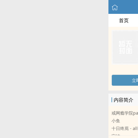
首页
立
内容简介
戒网瘾学院p
小鱼
十日终焉 - all楚
完结