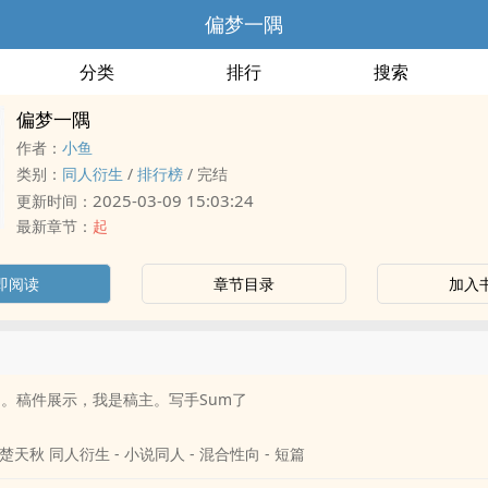
偏梦一隅
分类
排行
搜索
偏梦一隅
作者：
小鱼
类别：
‌‎同‌‍人‎衍生
/
排行榜
/
完结
2025-03-09 15:03:24
更新时间：
最新章节：
起
即阅读
章节目录
加入
a。稿件展示，我是稿主。写手Sum了
天秋 ‌‎同‌‍人‎衍生 - 小说‌‎同‌‍人‎ - 混合性向 - 短篇