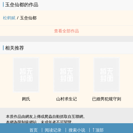
玉垒仙都的作品
松鹤赋
/
玉垒仙都
查看全部作品
相关推荐
阏氏
山村求生记
已婚男犯规守则
本质作品由網友上傳或爬蟲自動抓取自互聯網。
本網為限制級網站，未成年者不可閱覽。
如無意中侵犯了您的權利，敬請聯系我們。
首页
阅读记录
搜索小说
顶部