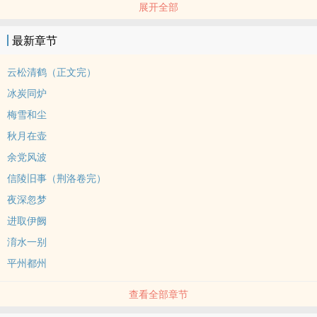
展开全部
等边三角形以循环双箭头终止。
苏琅：我本来只要阿年就好，可是……
最新章节
陆辛：殿下爱慕傅郎君，我不妨相助。
傅越：我当将军是情敌，原来是呆子！
云松清鹤（正文完）
【打油】
冰炭同炉
两攻攻而不自知，安能辨我是上下？
梅雪和尘
世人皆道狼逐虎，偏有益州松同鹤。
秋月在壶
【CP】
隐忍忠犬竹马攻 陆辛/字寒年
余党风波
清雅钓系天降攻 傅越/字长凌
信陵旧事（荆洛卷完）
风流帝胄伪花瓶 苏琅/字世华
夜深忽梦
进取伊阙
淯水一别
平州都州
查看全部章节