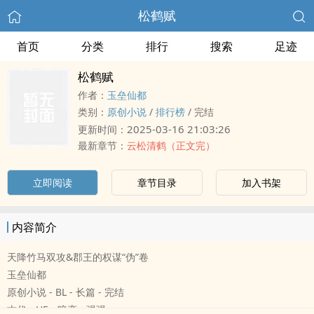
松鹤赋
首页
分类
排行
搜索
足迹
松鹤赋
作者：
玉垒仙都
类别：
原创小说
/
排行榜
/
完结
2025-03-16 21:03:26
更新时间：
最新章节：
云松清鹤（正文完）
立即阅读
章节目录
加入书架
内容简介
天降竹马双攻&郡王的权谋“伪”卷
玉垒仙都
原创小说 - BL - 长篇 - 完结
古代 - HE - 暗恋 - 强强