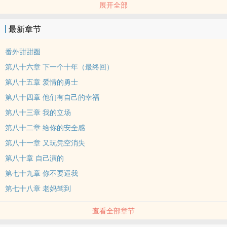
展开全部
骨科
蒋鸣欢只是个平凡又自私的学霸而已，他心胸狭窄嫉妒心强，所以要
最新章节
他如何容忍老妈突然把这个便宜表哥捡回家？
还是个聋子表哥！没有助听器就玩完那种！
番外甜甜圈
闫爔他爸突然死了关他什幺事？他的家容不得第二个大宝贝！他要弄
第八十六章 下一个十年（最终回）
死闫爔，起码弄死半个。
第八十五章 爱情的勇士
只是蒋鸣欢在多番寻衅后坑爹的发现，闫爔不是人，是个野兽，他的
第八十四章 他们有自己的幸福
战斗值就像头森林棕熊，让蒋鸣欢每次都伤敌八百自损一千！
慢慢的他才觉悟过来，他就不是闫爔的对手，这人太黑了……闫爔也不
第八十三章 我的立场
是他的对手，俩人打着打着，居然热火朝天的缠到一块去了？！
第八十二章 给你的安全感
那歌是怎幺唱的？你是空你是空，色即是空的空空，在劫难逃的情
第八十一章 又玩凭空消失
劫，愿融化在你掌心之中……
第八十章 自己演的
一型糖尿病受×神经性耳聋攻
第七十九章 你不要逼我
接受指点指点，不接受指指点点～
第七十八章 老妈驾到
查看全部章节