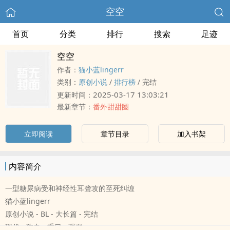
空空
首页
分类
排行
搜索
足迹
空空
作者：
猫小蓝lingerr
类别：
原创小说
/
排行榜
/
完结
2025-03-17 13:03:21
更新时间：
最新章节：
番外甜甜圈
立即阅读
章节目录
加入书架
内容简介
一型糖尿病受和神经性耳聋攻的至死纠缠
猫小蓝lingerr
原创小说 - BL - 大长篇 - 完结
现代 - 狗血 - 重口 - 强弱