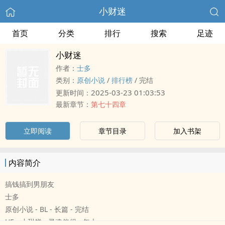
小财迷
首页
分类
排行
搜索
足迹
小财迷
作者：
士多
类别：
原创小说
/
排行榜
/
完结
2025-03-23 01:03:53
更新时间：
最新章节：
第七十四章
立即阅读
章节目录
加入书架
内容简介
搞钱搞到男朋友
士多
原创小说 - BL - 长篇 - 完结
HE - 小甜饼 - 灵魂伴侣 - 年上