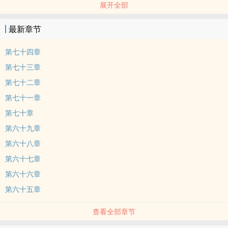
展开全部
‎‍1‎‍v‍‎1‎‌‌
沈修竹与秦杳的初见完全属于“英雄救美”，可惜某人还没回味够当“英
最新章节
雄”的滋味就发现自己是大冤种。更糟糕的是，他这个冤种的心好像被
一个小骗子骗走了……
第七十四章
后来，沈修竹询问他对自己的初次印象，秦杳数着钱脑袋也没擡一
第七十三章
下：“当时就你的车最好，我想他肯定不敢跟上来。”
第七十二章
“还有呢？”
第七十一章
“还有……”秦杳呆呆地思考了一会，然后摇头，“没了。”
沈修竹暗自失笑，伸出的手指落在了秦杳的脸颊上，轻轻一捏，叹
第七十章
道：“小财迷~”
第六十九章
有颜有钱有文化攻 沈修竹x不是在挣钱就是在挣钱路上的财迷受 秦杳
第六十八章
好久不见～＼（＾∀＾）メ（＾∀＾）ノ
第六十七章
献上小甜文一枚吖～
第六十六章
第六十五章
查看全部章节