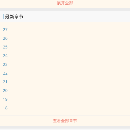
展开全部
骨科
弃儿、雇佣杀手、权贵的走狗。
最新章节
雾逸是黑暗中长出的最趁手的利刃。
精神病院的病房里，他遇到了被关押的姜之程。
27
一场交易，让他们再度相逢。
26
当年的小男孩，如今成了疯子。
25
他本该杀了他，可他却发现，这世上最不该死的，就是这个疯子。
24
‍‎‍1‎‍v‌‎‌1‎‌‍，HE，伪骨。
一个向死而生的小故事。
23
高智冷漠疯狗攻x乖戾病娇‍‎美‍‍‎人‌‌受‌
22
Ps：存稿已完结 日更 前三章可能有些慢热 感谢每一个看下去的宝宝
21
20
19
18
查看全部章节