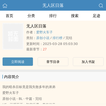
无人区日落
首页
分类
排行
搜索
足迹
无人区日落
作者：
爱野火车子
类别：
原创小说
/
排行榜
/
完结
2025-03-28 05:03:30
更新时间：
最新章节：
27
立即阅读
章节目录
加入书架
内容简介
我的暗杀目标竟是我失散多年的弟弟
爱野火车子
原创小说 - BL - 中篇 - 完结
HE - 三观不正 - 架空世界 - 青梅竹马