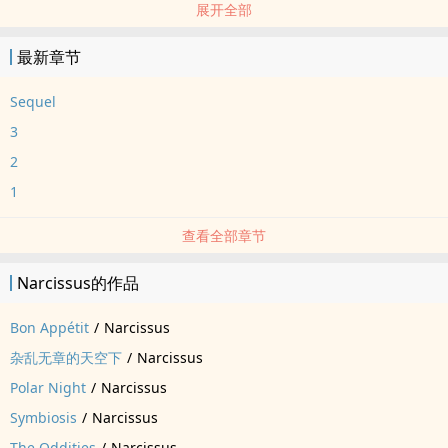
展开全部
*架空现代综艺paro，有弹幕（建议不要跳过）
*继‎‌兄‌‎‎妹‍
最新章节
*传奇极限运动员 x 专属摄影师
*专业知识大半瞎编，地名全瞎编
Sequel
*永恒的夜色中，独属他的月轮升起了
3
*人物属于HoyoVerse以及他们自己
2
1
查看全部章节
Narcissus的作品
Bon Appétit
/
Narcissus
杂乱无章的天空下
/
Narcissus
Polar Night
/
Narcissus
Symbiosis
/
Narcissus
The Oddities
/
Narcissus