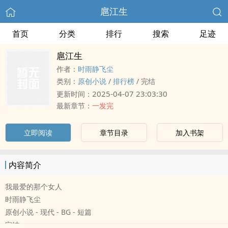
扈江生
首页
分类
排行
搜索
足迹
扈江生
作者：
时雨静飞尘
类别：
原创小说
/
排行榜
/
完结
2025-04-07 23:03:30
更新时间：
最新章节：
一发完
立即阅读
章节目录
加入书架
内容简介
我最爱的那个女人
时雨静飞尘
原创小说 - 现代 - BG - 短篇
完结