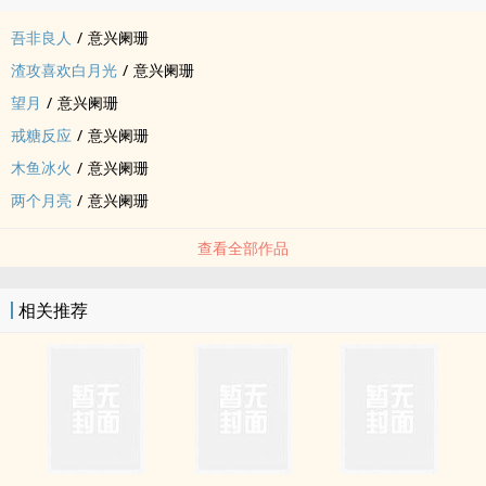
吾非良人
/
意兴阑珊
渣攻喜欢白月光
/
意兴阑珊
望月
/
意兴阑珊
戒糖反应
/
意兴阑珊
木鱼冰火
/
意兴阑珊
两个月亮
/
意兴阑珊
查看全部作品
相关推荐